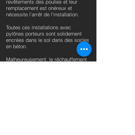
revêtements des poulies et leur
remplacement est onéreux et
nécessite l'arrêt de l'installation.
Toutes ces installations avec
pylônes porteurs sont solidement
encrées dans le sol dans des socles
en béton.
Malheureusement, le réchauffement
climatique ramollit le permafrost.
Malgré la grande attention accordée
lors de la construction d'une
installation de remontée mécanique,
il se peut que même à court terme
des socles deviennent instables et
se déplacent.
HAPPY MONITORING est un facteur
non négligeable dans la diminution
des coûts d'exploitation mais aussi