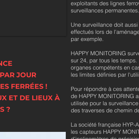
exploitants des lignes ferrov
surveillances permanentes
Une surveillance doit aussi
effectués lors de l'aména
par exemple.
HAPPY MONITORING surveil
sur 24, par tous les temps.
NCE
organes compétents en ca
 PAR JOUR
les limites définies par l'util
IES
FERRÉES
!
Pour répondre à ces attent
de HAPPY MONITORING a 
 ET DE LIEUX À
utilisée pour la surveillanc
S ?
des traverses de chemin de
La société française HYP-A
les capteurs HAPPY MONIT
d'inclinomètres de précisi