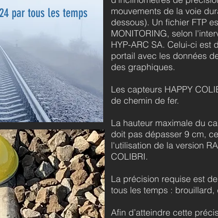
mouvements de la voie duran
 24 par tous les temps
dessous). Un fichier FTP 
MONITORING, selon l'interv
HYP-ARC SA. Celui-ci est d
portail avec les données d
des graphiques.
Les capteurs HAPPY COLIBRI
de chemin de fer.
La hauteur maximale du capt
doit pas dépasser 9 cm, ce
l'utilisation de la versio
COLIBRI
.
La précision requise est d
tous les temps : brouillard, 
Afin d’atteindre cette préci