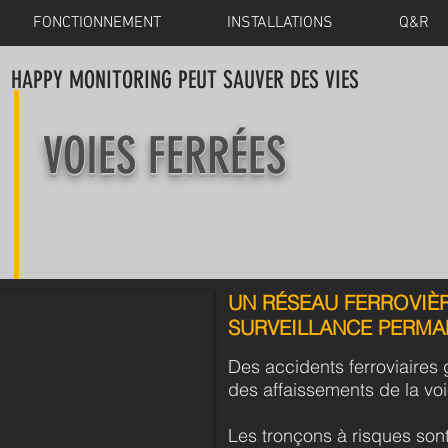
FONCTIONNEMENT
INSTALLATIONS
Q&R
HAPPY MONITORING
PEUT SAUVER DES VIES
VOIES FERR
É
ES
UN RÉSEAU FERROVIÈR
SURVEILLANCE PERMAN
Des accidents ferroviaires
des affaissements de la voi
Les tronçons à risques so