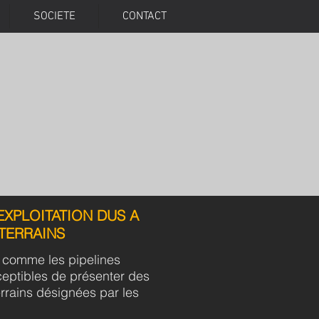
SOCIETE
CONTACT
EXPLOITATION DUS A
TERRAINS
t comme les pipelines
ceptibles de présenter des
rrains
désignées par les