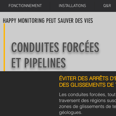
FONCTIONNEMENT
INSTALLATIONS
Q&R
HAPPY MONITORING
PEUT SAUVER DES VIES
CONDUITES FORC
É
ES
ET PIPELINES
É
VITER DES
ARRÊTS
D'
DES GLISSEMENTS DE 
Les conduites forcées, tou
traversent des régions sus
zones de glissements de te
géologues.