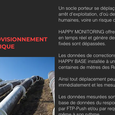
Un socle porteur se dépla
arrêt d'exploitation, d'où 
humaines, voire un risque d
HAPPY MONITORING offre u
en temps réel et génère des
ROVISIONNEMENT
fixées sont dépassées.
IQUE
Les données de corrections
HAPPY BASE installée à un
centaines de mètres des Ro
Ainsi tout déplacement peut
immédiatement et les mesu
Les données mesurées sont
base de données du responsa
par FTP-Push et/ou par requ
même à son rythme.