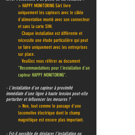
>
HAPPY MONITORING Sàrl
livre
uniquement les capteurs avec le câble
d'alimentation monté avec son connecteur
et sans la carte SIM.
Chaque installation est différente et
nécessite une étude particulière qui peut
se faire uniquement avec les entreprises
sur place.
Veuillez vous référer au document
"Recommandations pour l'installation d'un
capteur HAPPY MONITORING"
.
- L'installation d'un capteur à proximité
immédiate d'une ligne à haute tension peut-elle
perturber et influencer les mesures ?
> Non, tout comme le passage d'une
locomotive électrique dont le champ
magnétique est encore plus important.
- Est-il possible de déplacer l'installation ou