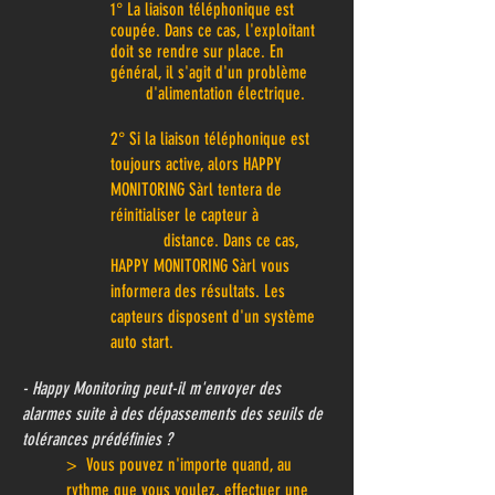
1° La liaison téléphonique est
coupée. Dans ce cas, l'exploitant
doit se rendre sur place. En
général, il s'agit d'un problème
d'alimentation électrique.
2° Si la liaison téléphonique est
toujours active, alors HAPPY
MONITORING Sàrl tentera de
réinitialiser le capteur à
distance. Dans ce cas,
HAPPY MONITORING Sàrl vous
informera des résultats. Les
capteurs disposent d'un système
auto start.
- Happy Monitoring peut-il m'envoyer des
alarmes suite à des dépassements des seuils de
tolérances prédéfinies ?
> Vous pouvez n'importe quand, au
rythme que vous voulez, effectuer une