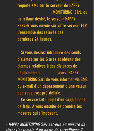
requête XML sur le serveur de
HAPPY
MONITORING Sàrl
. ou
au rythme désiré, le serveur HAPPY
SERVER vous envoie sur votre serveur FTP
l'ensemble des relevés des
dernières 24 heures.
Si vous désirez introduire des seuils
d'alertes sur les 3 axes et obtenir des
alarmes relatives à des distances de
déplacements , alors
HAPPY
MONITORING Sàrl
de vous informer via SMS
ou e-mail d'un dépassement d'une valeur
que vous avez pré-définie.
Ce service fait l'objet d'un supplément
de frais. A vous ensuite de prendre les
mesures qui s'imposent.
- HAPPY MONITORING Sàrl est-elle en mesure de
livrer l'ensemble d'un poste de surveillance ?