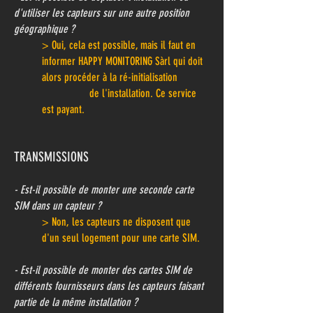
d'utiliser les capteurs sur une autre position
géographique ?
> Oui, cela est possible, mais il faut en
informer
HAPPY MONITORING Sàrl
qui doit
alors procéder à la ré-initialisation
de l'installation. Ce service
est payant.
TRANSMISSIONS
- Est-il possible de monter une seconde carte
SIM dans un capteur ?
> Non, les capteurs ne disposent que
d'un seul logement pour une carte SIM.
- Est-il possible de monter des cartes SIM de
différents fournisseurs dans les capteurs faisant
partie de la même installation ?