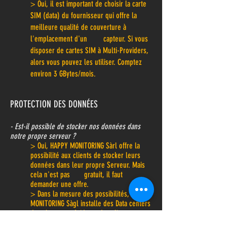
> Oui, il est important de choisir la carte
SIM (data) du fournisseur qui offre la
meilleure qualité de couverture à
l'emplacement d'un capteur. Si vous
disposer de cartes SIM à Multi-Providers,
alors vous pouvez les utiliser. Comptez
environ 3 GBytes/mois.
PROTECTION DES
DONNÉES
- Est-il possible de stocker nos données dans
notre propre serveur ?
> Oui,
HAPPY MONITORING Sàrl
offre la
possibilité aux clients de stocker leurs
données dans leur propre Serveur. Mais
cela n'est pas gratuit, il faut
demander une offre.
> Dans la mesure des possibilités, HAPPY
MONITORING Sàgl installe des Data centers
dans les pays résidents des clients.
> Par contre, la calculation des résultats